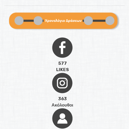
577
LIKES
363
Ακόλουθοι